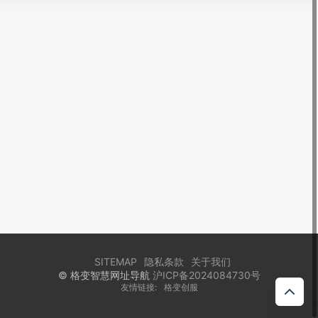
SITEMAP
隐私条款
关于我们
© 格变智慧网址导航
沪ICP备2024084730号
友情链接:
格变创服