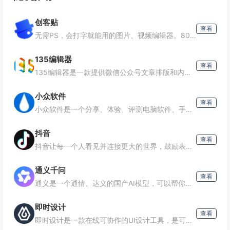
创客贴
查看
无需PS，会打字就能用的图片、视频编辑器。8000万图片素材在线编辑，换图改字生成精美设计。自动抠图，高清背景，设计不求人，商用有版权
135编辑器
查看
135编辑器是一款提供微信公众号文章排版和内容编辑的在线工具，样式丰富，支持秒刷、收藏样式和颜色、图片素材编辑、图片水印、一键排版等功能，轻松编辑微信公众号图文。
小众软件
查看
小众软件是一个分享、体验、评测电脑软件、手机应用、互联网产品的网站
抖音
查看
抖音让每一个人看见并连接更大的世界，鼓励表达、沟通和记录，激发创造，丰富人们的精神世界，让现实生活更美好。
通义千问
查看
通义是一个通情、达义的国产AI模型，可以帮你解答问题、文档阅读、联网搜索并写作总结，最多支持1000万字的文档速读。通义tongyi.ai_你的全能AI助手
即时设计
查看
即时设计是一款在线可协作的UI设计工具，是可协作的在线sketch、国内版figma，拥有海量的设计资源与素材，支持导入sketch格式的源文件。支持创建交互原型、获取设计标注、快速切图、团队协作等工