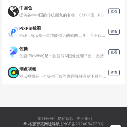
中国色
查看
提供各种中国的传统颜色的名称，CMYK值，RGB值，16进制表示。AI制作中国色图片和视频
PixPin截图
查看
PixPinApp是一款功能强大的截图工具，它不仅支持基础的截图功能，还提供了贴图、长截图、文字识别、标注等高级功能，旨在帮助用户提高工作和学习的效率。主要功能截图：支持自由选择区域或自动探
佐糖
查看
佐糖(PicWish)是一款智能AI图像处理平台，支持在线抠图、去水印、模糊照片变清晰、无损放大、图片裁剪、图片压缩和黑白照片上色等功能，一键就能制作出精美图片，提高图片编辑效率。
潮点视频
查看
潮点视频是一个提供正版可商用视频素材下载的平台。它拥有一个庞大的创意素材库，包括实拍视频、视频模板、图片和配乐等多种类型的素材。素材库内容实拍视频：超过50万+的视频素材视频模板：超过80万
SITEMAP
隐私条款
关于我们
© 格变智慧网址导航
沪ICP备2024084730号