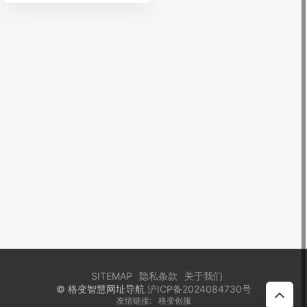
SITEMAP
隐私条款
关于我们
© 格变智慧网址导航
沪ICP备2024084730号
友情链接:
格变创服