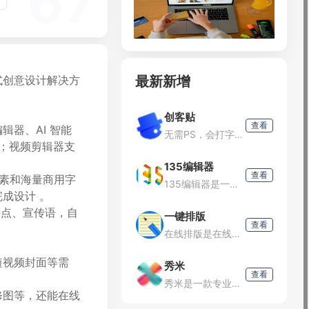
67
最新新增
式创意设计解决方
创客贴
查看
器、AI 智能
无需PS，会打字就能用的图片、视频编辑器。8000万图片素材在线编辑，换图改字生成精美设计。自动抠图，高清背景，设计不求人，商用有版权
效；视频剪辑器支
135编辑器
查看
画元素和海量商用字
135编辑器是一款提供微信公众号文章排版和内容编辑的在线工具，样式丰富，支持秒刷、收藏样式和颜色、图片素材编辑、图片水印、一键排版等功能，轻松编辑微信公众号图文。
成设计 。
特点、宣传语，自
一键排版
查看
在线排版是在线免费网编一键排版工具,可以帮助我们快速将文本,文章一键排版,删除空格.段落格式化,简繁体转换以及统计字数。无需注册安装,打开即用免注册登陆,提高文字排版工作效率.
短视频封面等需
秀米
查看
秀米是一款专业的微信公众号图文排版和在线H5制作工具，它提供了丰富的页面模板和组件，以及独有的长图文页面，让用户能够轻松制作出与众不同的内容，从而打动目标受众。秀米的主要功能图文排版：提供原创模板素材
修图等，还能在线