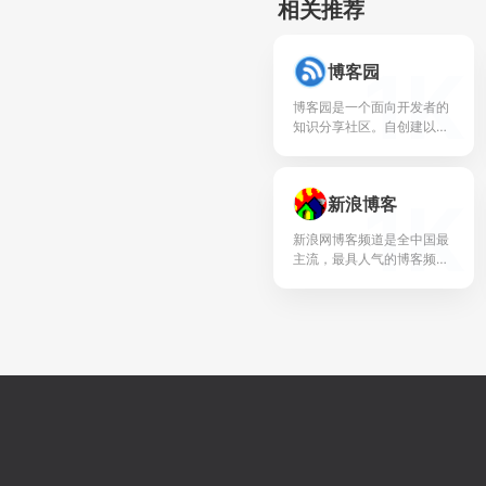
相关推荐
1K
博客园
博客园是一个面向开发者的
知识分享社区。自创建以
来，博客园一直致力并专注
于为开发者打造一个纯净的
技术交流社区，推动并帮助
1K
新浪博客
开发者通过互联网分享知
识，...
新浪网博客频道是全中国最
主流，最具人气的博客频
道。拥有最耀眼的娱乐明星
博客、最知性的名人博客、
最动人的情感博客，最自我
的草根博客!