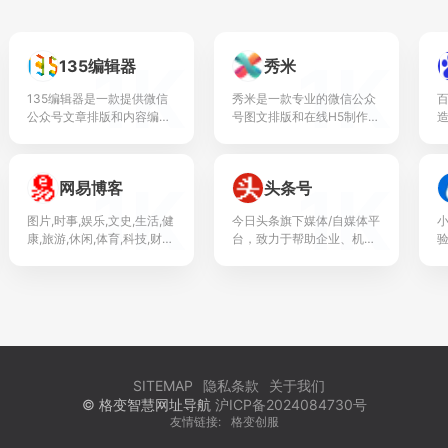
1K
1K
135编辑器
秀米
135编辑器是一款提供微信
秀米是一款专业的微信公众
公众号文章排版和内容编辑
号图文排版和在线H5制作工
的在线工具，样式丰富，支
具，它提供了丰富的页面模
持秒刷、收藏样式和颜色、
板和组件，以及独有的长图
图片素材编辑、图片水印、
文页面，让用户能够轻松制
1K
1K
网易博客
头条号
一键排版等功能，轻松编...
作出与众不同的内容，从...
图片,时事,娱乐,文史,生活,健
今日头条旗下媒体/自媒体平
康,旅游,休闲,体育,科技,财
台，致力于帮助企业、机
经,汽车,艺术,新锐人文生活
构、媒体和自媒体在移动端
获得更多曝光和关注，在移
动互联网时代持续扩大影响
力，同时实现品牌传播和
内...
SITEMAP
隐私条款
关于我们
© 格变智慧网址导航
沪ICP备2024084730号
友情链接:
格变创服