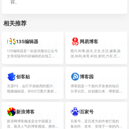
容。
相关推荐
1K
1K
135编辑器
网易博客
135编辑器是一款提供微信公众号
图片,时事,娱乐,文史,生活,健康,旅
文章排版和内容编辑的在线工
游,休闲,体育,科技,财经,汽车,艺术,
具，样式丰富，支持秒刷、收藏
新锐人文生活
样式和颜色、图片素材编辑、图
片水印、一键排版等功能，轻松
1K
1K
创客贴
博客园
编...
无需PS，会打字就能用的图片、
博客园是一个面向开发者的知识
视频编辑器。8000万图片素材在
分享社区。自创建以来，博客园
线编辑，换图改字生成精美设
一直致力并专注于为开发者打造
计。自动抠图，高清背景，设计
一个纯净的技术交流社区，推动
不求人，商用有版权
并帮助开发者通过互联网分享知
1K
1K
新浪博客
百家号
识，...
新浪网博客频道是全中国最主
百家号，是百度为创作者打造的
流，最具人气的博客频道。拥有
集创作、发布、变现于一体的内