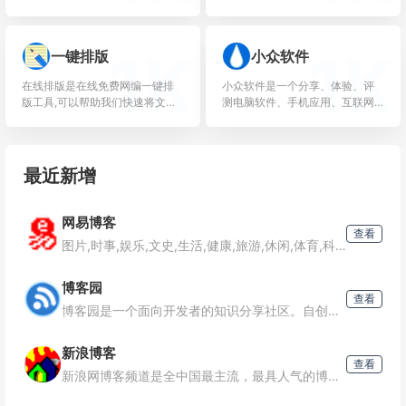
最耀眼的娱乐明星博客、最知性
容创作平台，也是众多企业号实
的名人博客、最动人的情感博
现营销转化的运营新阵地。
客，最自我的草根博客!
1K
1K
一键排版
小众软件
在线排版是在线免费网编一键排
小众软件是一个分享、体验、评
版工具,可以帮助我们快速将文本,
测电脑软件、手机应用、互联网
文章一键排版,删除空格.段落格式
产品的网站
化,简繁体转换以及统计字数。无
需注册安装,打开即用免...
最近新增
网易博客
查看
图片,时事,娱乐,文史,生活,健康,旅游,休闲,体育,科技,财经,汽车,艺术,新锐人文生活
博客园
查看
博客园是一个面向开发者的知识分享社区。自创建以来，博客园一直致力并专注于为开发者打造一个纯净的技术交流社区，推动并帮助开发者通过互联网分享知识，从而让更多开发者从中受益。博客园的使命是帮助开发者用代码
新浪博客
查看
新浪网博客频道是全中国最主流，最具人气的博客频道。拥有最耀眼的娱乐明星博客、最知性的名人博客、最动人的情感博客，最自我的草根博客!