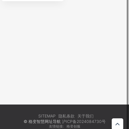
SITEMAP
隐私条款
关于我们
© 格变智慧网址导航
沪ICP备2024084730号
友情链接:
格变创服