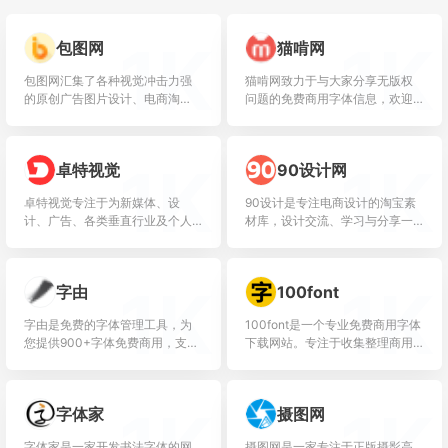
1K
1K
包图网
猫啃网
包图网汇集了各种视觉冲击力强
猫啃网致力于与大家分享无版权
的原创广告图片设计、电商淘
问题的免费商用字体信息，欢迎
宝、企业办公模板、视频、配
大家常来逛逛。
乐、音效、字体、插画动图、装
饰装修等素材，由顶尖的设计师
1K
1K
卓特视觉
90设计网
供稿，符...
卓特视觉专注于为新媒体、设
90设计是专注电商设计的淘宝素
计、广告、各类垂直行业及个人
材库，设计交流、学习与分享一
用户提供正版素材内容及数字资
体的平台，让电商设计（淘宝美
产管理解决方案。整合全球范围
工）找灵感和素材更效率。
内的高质量图片、矢量插画、高
1K
1K
字由
100font
清视频...
字由是免费的字体管理工具，为
100font是一个专业免费商用字体
您提供900+字体免费商用，支持
下载网站。专注于收集整理商用
在PS、AI、ID、XD、Figma、
免费字体、免费无版权可商用字
Sketch、CDR等设计软件中一键
体。免费字体下载、免费放心商
应用字体，...
用。
1K
1K
字体家
摄图网
字体家是一家开发书法字体的网
摄图网是一家专注于正版摄影高