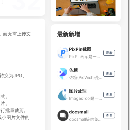
32
最新新增
片，而无需上传文
PixPin截图
查看
PixPinApp是一款功能强大的截图工具，它不仅支持基础的截图功能，还提供了贴图、长截图、文字识别、标注等高级功能，旨在帮助用户提高工作和学习的效率。主要功能截图：支持自由选择区域或自动探
佐糖
查看
等转换为JPG、
佐糖(PicWish)是一款智能AI图像处理平台，支持在线抠图、去水印、模糊照片变清晰、无损放大、图片裁剪、图片压缩和黑白照片上色等功能，一键就能制作出精美图片，提高图片编辑效率。
图片处理
查看
模式。
ImagesTool是一个多功能的在线图片批量处理程序，它提供了丰富的工具来处理图片，而无需上传文件，确保了处理速度、安全性以及无限文件转换的能力。主要功能图片转换：支持超过60种图片格式的
图片。
进行批量裁剪。
docsmall
查看
，减小图片文件的
docsmall提供免费的在线图片、GIF、PDF处理，包括图片压缩、裁剪、改尺寸，PDF合并、分割、压缩、页面调整等功能。