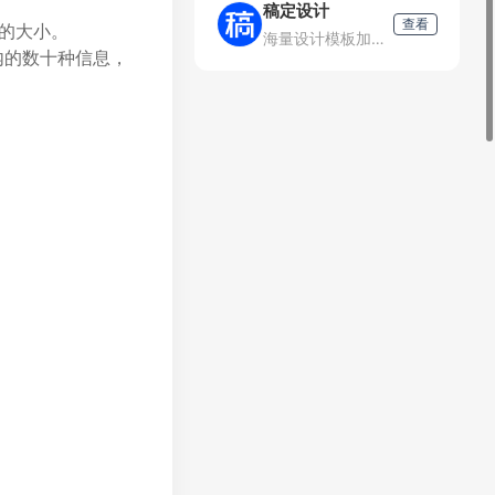
稿定设计
查看
定的大小。
海量设计模板加持不会PS也能轻松搞定设计，在线设计海报、简历、PPT、名片、宣传单、邀请函、Logo等多种设计需求场景，3秒抠图、批量套版、AI辅助设计实用便捷。海量正版授权资源，商用无忧。
内的数十种信息，