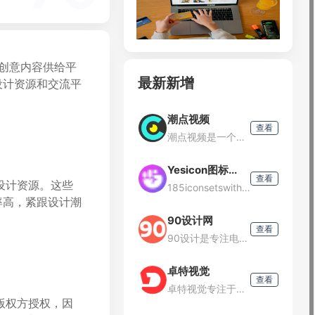
质创意内容供给平
最新新增
设计资源和交流平
潮点视频
查看
潮点视频是一个提供正版可商用视频素材下载的平台。它拥有一个庞大的创意素材库，包括实拍视频、视频模板、图片和配乐等多种类型的素材。素材库内容实拍视频：超过50万+的视频素材视频模板：超过80万
Yesicon图标...
查看
设计资源。这些
185iconsetswith240k+icons,searchacrossiconsetsinmultiplelanguages,richfilteringbytypeandstyle,quickc
率高，紧跟设计潮
90设计网
查看
90设计是专注电商设计的淘宝素材库，设计交流、学习与分享一体的平台，让电商设计（淘宝美工）找灵感和素材更效率。
卓特视觉
查看
卓特视觉专注于为新媒体、设计、广告、各类垂直行业及个人用户提供正版素材内容及数字资产管理解决方案。整合全球范围内的高质量图片、矢量插画、高清视频及音效音乐等素材资源，成功为众多知名企业如联想、微软、联
版权方授权，因