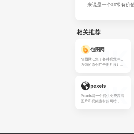
来说是一个非常有价
相关推荐
1K
包图网
包图网汇集了各种视觉冲击
力强的原创广告图片设计、
电商淘宝、企业办公模板、
视频、配乐、音效、字体、
插画动图、装饰装修等素
1K
pexels
材，由顶尖的设计师供稿，
符...
Pexels是一个提供免费高清
图片和视频素材的网站，由
全球社区的摄影师和创作者
分享他们的作品。这些素材
可以免费用于个人和商业项
目，无需担心版权问...