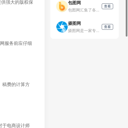
提供强大的版权保
包图网
查看
包图网汇集了各种视觉冲击力强的原创广告图片设计、电商淘宝、企业办公模板、视频、配乐、音效、字体、插画动图、装饰装修等素材，由顶尖的设计师供稿，符合各个行业的商用需求，下载高品质正版素材就到包图网。
摄图网
查看
摄图网是一家专注于正版摄影高清图片素材免费下载的图库作品网站,提供手绘插画,海报,ppt模板,科技,城市,商务,建筑,风景,美食,家居,外景,背景等好看的图片设计素材大全可供下载。摄图摄影师5000+
计网服务前应仔细
。稿费的计算方
对于电商设计师