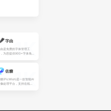
1K
字由
字由是免费的字体管理工
，为您提供900+字体免
商用，支持在PS、AI、
D、XD、Figma、
ketch、CDR等设计软件
1K
佐糖
一键应用字体，...
糖(PicWish)是一款智能AI
图像处理平台，支持在线抠
图、去水印、模糊照片变清
晰、无损放大、图片裁剪、
图片压缩和黑白照片上色等
能，一键就...