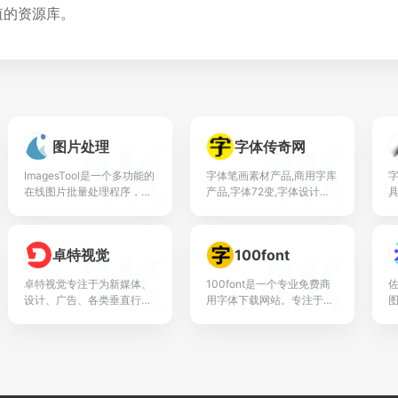
值的资源库。
1K
1K
图片处理
字体传奇网
ImagesTool是一个多功能的
字体笔画素材产品,商用字库
在线图片批量处理程序，它
产品,字体72变,字体设计教
具
提供了丰富的工具来处理图
程学习,字体标志品牌定制为
费
片，而无需上传文件，确保
主,他们为了设计不抛弃,不
I
了处理速度、安全性以及无
放弃,旨在共同提高大家的设
S
1K
1K
卓特视觉
100font
限文件转换的能...
计水平,为设...
中
卓特视觉专注于为新媒体、
100font是一个专业免费商
佐
设计、广告、各类垂直行业
用字体下载网站。专注于收
及个人用户提供正版素材内
集整理商用免费字体、免费
容及数字资产管理解决方
无版权可商用字体。免费字
案。整合全球范围内的高质
体下载、免费放心商用。
量图片、矢量插画、高清视
功
频...