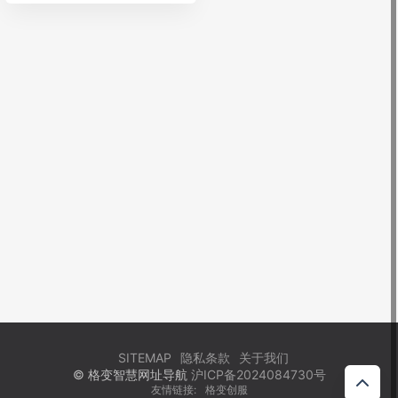
SITEMAP
隐私条款
关于我们
© 格变智慧网址导航
沪ICP备2024084730号
友情链接:
格变创服