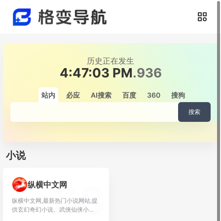
历史正在发生
4:47:04 PM
.056
站内
必应
AI搜索
百度
360
搜狗
搜索
小说
38
纵横中文网
纵横中文网,最新热门小说网站,提
供玄幻奇幻小说、武侠仙侠小
说、原创小说...