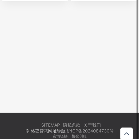
SITEMAP
隐私条款
关于我们
© 格变智慧网址导航
沪ICP备2024084730号
友情链接:
格变创服