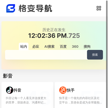
历史正在发生
12:02:36 PM
.845
站内
必应
AI搜索
百度
360
搜狗
搜索
影音
48
55
抖音
快手
抖音让每一个人看见并连接更大
快手是一个领先的内容社区及社
的世界，鼓励表达、沟通和记
交平台，其使命是成为全球最痴
录，激发创造，丰...
迷于为客户创造...