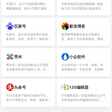
1K
1K
无需PS，会打字就能用的图片、
在线排版是在线免费网编一键排
视频编辑器。8000万图片素材在
版工具,可以帮助我们快速将文本,
线编辑，换图改字生成精美设
文章一键排版,删除空格.段落格式
计。自动抠图，高清背景，设计
化,简繁体转换以及统计字数。无
不求人，商用有版权
需注册安装,打开即用免...
1K
1K
百家号
新浪博客
百家号，是百度为创作者打造的
新浪网博客频道是全中国最主
集创作、发布、变现于一体的内
流，最具人气的博客频道。拥有
容创作平台，也是众多企业号实
最耀眼的娱乐明星博客、最知性
现营销转化的运营新阵地。
的名人博客、最动人的情感博
客，最自我的草根博客!
1K
1K
秀米
小众软件
秀米是一款专业的微信公众号图
小众软件是一个分享、体验、评
文排版和在线H5制作工具，它提
测电脑软件、手机应用、互联网
供了丰富的页面模板和组件，以
产品的网站
及独有的长图文页面，让用户能
够轻松制作出与众不同的内容，
1K
1K
头条号
135编辑器
从...
今日头条旗下媒体/自媒体平台，
135编辑器是一款提供微信公众号
致力于帮助企业、机构、媒体和
文章排版和内容编辑的在线工
自媒体在移动端获得更多曝光和
具，样式丰富，支持秒刷、收藏
关注，在移动互联网时代持续扩
样式和颜色、图片素材编辑、图