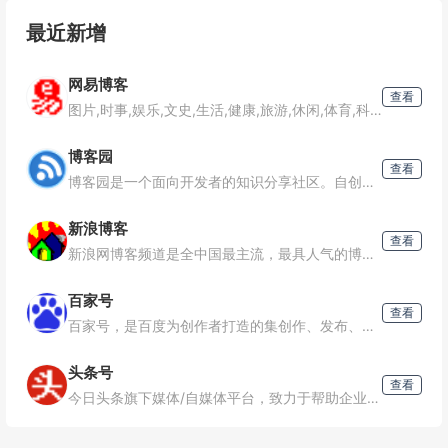
大影响力，同时实现品牌传播和
片水印、一键排版等功能，轻松
内...
编...
最近新增
网易博客
查看
图片,时事,娱乐,文史,生活,健康,旅游,休闲,体育,科技,财经,汽车,艺术,新锐人文生活
博客园
查看
博客园是一个面向开发者的知识分享社区。自创建以来，博客园一直致力并专注于为开发者打造一个纯净的技术交流社区，推动并帮助开发者通过互联网分享知识，从而让更多开发者从中受益。博客园的使命是帮助开发者用代码
新浪博客
查看
新浪网博客频道是全中国最主流，最具人气的博客频道。拥有最耀眼的娱乐明星博客、最知性的名人博客、最动人的情感博客，最自我的草根博客!
百家号
查看
百家号，是百度为创作者打造的集创作、发布、变现于一体的内容创作平台，也是众多企业号实现营销转化的运营新阵地。
头条号
查看
今日头条旗下媒体/自媒体平台，致力于帮助企业、机构、媒体和自媒体在移动端获得更多曝光和关注，在移动互联网时代持续扩大影响力，同时实现品牌传播和内容变现。