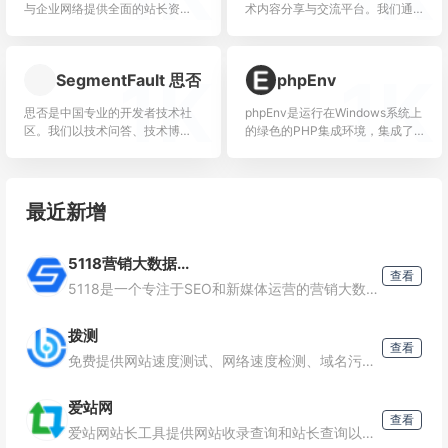
与企业网络提供全面的站长资
术内容分享与交流平台。我们通
讯、源代码程序下载、海量建站
过技术文章、沸点、课程、直播
素材、强大的搜索优化辅助工
等产品和服务，打造一个激发开
具、网络产品设计与运营理念以
发者创作灵感，激励开发者沉淀
1K
1K
SegmentFault 思否
phpEnv
及一...
分享...
思否是中国专业的开发者技术社
phpEnv是运行在Windows系统上
区。我们以技术问答、技术博
的绿色的PHP集成环境，集成了
客、技术课程、技术资讯为核心
Apache、Nginx等Web组件。支
的产品形态，为开发者提供纯
持不同PHP版本共存，支持自定
粹、高质的技术交流平台。
义P...
最近新增
5118营销大数据...
查看
5118是一个专注于SEO和新媒体运营的营销大数据平台，它通过深入挖掘和分析互联网大数据，为用户在关键词研究、内容创作、SEO优化等方面提供强有力的数据支持。核心功能关键词挖掘：帮助用户发现
拨测
查看
免费提供网站速度测试、网络速度检测、域名污染检测、域名拦截查询、多地区在线ping测试、dns查询、路由跟踪查询、ipv6网站测试等站长工具；网络检测节点覆盖全国各省电信、联通、移动、教育网等
爱站网
查看
爱站网站长工具提供网站收录查询和站长查询以及百度权重值查询等多个站长工具，免费查询各种工具，包括有关键词排名查询，百度收录查询等