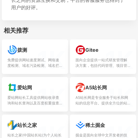
用户的好评。
相关推荐
1K
1K
拨测
Gitee
免费提供网站速度测试、网络速
面向企业提供一站式研发管理解
度检测、域名污染检测、域名拦
决方案，包括代码管理、项目管
截查询、多地区在线ping测试、
理、文档协作、测试管理、
dns查询、路由跟踪查询、ipv6网
CICD、效能度量等多个模块，支
站测试等站长工具；网...
持SaaS、私有化等多种部署方
1K
1K
爱站网
A5站长网
式...
爱站网站长工具提供网站收录查
A5站长网是专业服务于站长和网
询和站长查询以及百度权重值查
站的信息平台。提供全方位的站
询等多个站长工具，免费查询各
长资讯以及网站建设、运营推
种工具，包括有关键词排名查
广、搜索优化、服务器运维等精
询，百度收录查询等
品内容。A5站长网全力支持站长
1K
1K
站长之家
稀土掘金
实...
站长之家(中国站长站)为个人站长
掘金是面向全球中文开发者的技