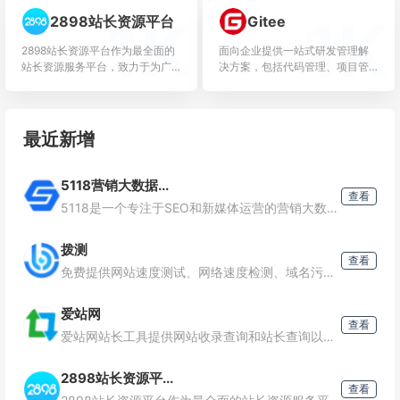
义P...
发者创作灵感，激励开发者沉淀
1K
1K
2898站长资源平台
Gitee
分享...
2898站长资源平台作为最全面的
面向企业提供一站式研发管理解
站长资源服务平台，致力于为广
决方案，包括代码管理、项目管
大站长和网站运营人员提供包含
理、文档协作、测试管理、
了友链交换、站长资讯、友情链
CICD、效能度量等多个模块，支
接、网站交易、免费流量交换、...
持SaaS、私有化等多种部署方
式...
最近新增
5118营销大数据...
查看
5118是一个专注于SEO和新媒体运营的营销大数据平台，它通过深入挖掘和分析互联网大数据，为用户在关键词研究、内容创作、SEO优化等方面提供强有力的数据支持。核心功能关键词挖掘：帮助用户发现
拨测
查看
免费提供网站速度测试、网络速度检测、域名污染检测、域名拦截查询、多地区在线ping测试、dns查询、路由跟踪查询、ipv6网站测试等站长工具；网络检测节点覆盖全国各省电信、联通、移动、教育网等
爱站网
查看
爱站网站长工具提供网站收录查询和站长查询以及百度权重值查询等多个站长工具，免费查询各种工具，包括有关键词排名查询，百度收录查询等
2898站长资源平...
查看