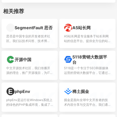
相关推荐
1K
1K
SegmentFault 思否
A5站长网
思否是中国专业的开发者技术社
A5站长网是专业服务于站长和网
区。我们以技术问答、技术博
站的信息平台。提供全方位的站
客、技术课程、技术资讯为核心
长资讯以及网站建设、运营推
的产品形态，为开发者提供纯
广、搜索优化、服务器运维等精
粹、高质的技术交流平台。
品内容。A5站长网全力支持站长
5118营销大数据平
1K
1K
开源中国
实...
台
中文开源技术社区，我们传播开
5118是一个专注于SEO和新媒体
源的理念，推广开源项目，为IT开
运营的营销大数据平台，它通过
发者提供了一个发现、使用、并
深入挖掘和分析互联网大数据，
交流开源技术的平台
为用户在关键词研究、内容创
作、SEO优化等方面提供强有...
1K
1K
phpEnv
稀土掘金
phpEnv是运行在Windows系统上
掘金是面向全球中文开发者的技
的绿色的PHP集成环境，集成了
术内容分享与交流平台。我们通
Apache、Nginx等Web组件。支
过技术文章、沸点、课程、直播
持不同PHP版本共存，支持自定
等产品和服务，打造一个激发开