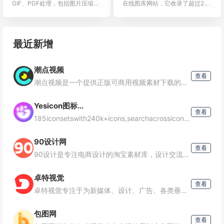
GIF、PDF处理，包括图片压缩、
在线图库网站，它收录了超过20
裁剪、改尺寸，PDF合并、分
万张高质量的图片，这些图片基
割、压缩、页面调整等功能。
于CC0协议，允许用户免费下载
并用于个人或商业用途...
最近新增
潮点视频
查看
潮点视频是一个提供正版可商用视频素材下载的平台。它拥有一个庞大的创意素材库，包括实拍视频、视频模板、图片和配乐等多种类型的素材。素材库内容实拍视频：超过50万+的视频素材视频模板：超过80万
Yesicon图标...
查看
185iconsetswith240k+icons,searchacrossiconsetsinmultiplelanguages,richfilteringbytypeandstyle,quickc
90设计网
查看
90设计是专注电商设计的淘宝素材库，设计交流、学习与分享一体的平台，让电商设计（淘宝美工）找灵感和素材更效率。
卓特视觉
查看
卓特视觉专注于为新媒体、设计、广告、各类垂直行业及个人用户提供正版素材内容及数字资产管理解决方案。整合全球范围内的高质量图片、矢量插画、高清视频及音效音乐等素材资源，成功为众多知名企业如联想、微软、联
包图网
查看