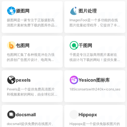
1K
1K
摄图网
图片处理
摄图网是一家专注于正版摄影高
ImagesTool是一个多功能的在线
清图片素材免费下载的图库作品
图片批量处理程序，它提供了丰
网站,提供手绘插画,海报,ppt模板,
富的工具来处理图片，而无需上
科技,城市,商务,建筑,风景,美食,家
传文件，确保了处理速度、安全
居,外景,背...
性以及无限文件转换的能...
1K
1K
包图网
千图网
包图网汇集了各种视觉冲击力强
千图是专注正版商用图片素材在
的原创广告图片设计、电商淘
线设计与下载的网站！提供矢量
宝、企业办公模板、视频、配
图素材、背景图片、psd素材、字
乐、音效、字体、插画动图、装
体模板、设计素材、PPT模板、
饰装修等素材，由顶尖的设计师
视频素材、插画绘画、海报设...
1K
1K
pexels
Yesicon图标库
供稿，符...
Pexels是一个提供免费高清图片
185iconsetswith240k+icons,searchacr
和视频素材的网站，由全球社区
的摄影师和创作者分享他们的作
品。这些素材可以免费用于个人
和商业项目，无需担心版权问...
1K
1K
docsmall
Hippopx
docsmall提供免费的在线图片、
Hippopx是一个提供免版权图片的