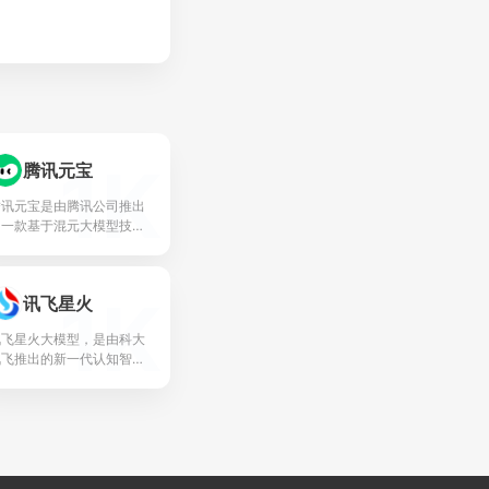
1K
腾讯元宝
腾讯元宝是由腾讯公司推出
的一款基于混元大模型技术
AI助手，致力于为用户提
供智能化服务，包括但不限
于智能问答、文件解析、内
1K
讯飞星火
创作辅助以及多样化的...
讯飞星火大模型，是由科大
讯飞推出的新一代认知智能
大模型，拥有跨领域的知识
和语言理解能力，能够基于
自然对话方式理解与执行任
务，提供语言理解、知识
..