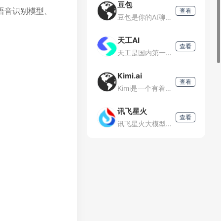
豆包
、语音识别模型、
查看
豆包是你的AI聊天智能对话问答助手，写作文案翻译情感陪伴编程全能工具。豆包为你答疑解惑，提供灵感，辅助创作，也可以和你畅聊任何你感兴趣的话题。
天工AI
查看
天工是国内第一款AI搜索引擎，它能够理解用户意图，搜索全网海量信息，并通过人工智能技术，归纳、概括、整合这些信息，输出高质量、无广告的搜索结果，还能够把搜索结果自动整理为脑图和大纲，支持专业的学术科研
Kimi.ai
查看
Kimi是一个有着超大“内存”的智能助手，可以一口气读完二十万字的小说，还会上网冲浪，快来跟他聊聊吧|Kimi.ai-MoonshotAI出品的智能助手
讯飞星火
查看
讯飞星火大模型，是由科大讯飞推出的新一代认知智能大模型，拥有跨领域的知识和语言理解能力，能够基于自然对话方式理解与执行任务，提供语言理解、知识问答、逻辑推理、数学题解答、代码理解与编写等多种能力。