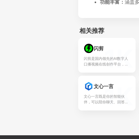
功能丰富：
涵盖
相关推荐
1K
闪剪
闪剪是国内领先的AI数字人
口播视频在线创作平台，同
时拥有移动端APP版本，平
台有丰富的数字人视频模
板，你只需输入关键词，AI
1K
文心一言
自动创作文案一键生成...
文心一言既是你的智能伙
伴，可以陪你聊天、回答问
题、画图识图；也是你的AI
助手，可以提供灵感、撰写
文案、阅读文档、智能翻
译，帮你高效完成工作和学
习...