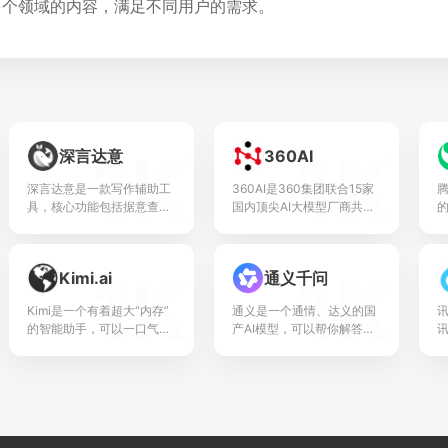
多个领域的内容，满足不同用户的需求。
1K
1K
深言达意
360AI
深言达意是一款写作辅助工
360AI是360集团联合15家
具，核心功能包括据意查
国内顶尖AI大模型厂商共同
词、据意查句。根据模糊的
推出的创新产品，旨在提供
的
描述，找到贴切的词语和名
一站式的AI服务体验。
言佳句，支持汉英双语。深
1K
1K
Kimi.ai
通义千问
言达意基于最先进的人工智
容
能...
Kimi是一个有着超大“内存”
通义是一个通情、达义的国
的智能助手，可以一口气读
产AI模型，可以帮你解答问
完二十万字的小说，还会上
题、文档阅读、联网搜索并
网冲浪，快来跟他聊聊
写作总结，最多支持1000
吧|Kimi.ai-MoonshotAI出
万字的文档速读。通义
品的...
tongyi.ai_你的...
问.