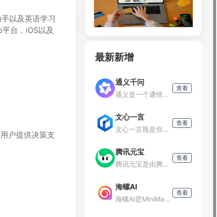
助手以及英语学习
平台，iOS以及
最新新增
通义千问
查看
通义是一个通情、达义的国产AI模型，可以帮你解答问题、文档阅读、联网搜索并写作总结，最多支持1000万字的文档速读。通义tongyi.ai_你的全能AI助手
。
文心一言
查看
文心一言既是你的智能伙伴，可以陪你聊天、回答问题、画图识图；也是你的AI助手，可以提供灵感、撰写文案、阅读文档、智能翻译，帮你高效完成工作和学习任务。
为用户提供决策支
腾讯元宝
查看
腾讯元宝是由腾讯公司推出的一款基于混元大模型技术的AI助手，致力于为用户提供智能化服务，包括但不限于智能问答、文件解析、内容创作辅助以及多样化的AI应用。
海螺AI
查看
海螺AI是MiniMax基于自研的多模态大语言模型为用户打造的AI伙伴，可以帮你智能搜索问答、精准识图解析、沉浸语音通话、专业/创意写作、文档速读总结、还有独家悬浮球功能帮你把琐事化繁为简。10倍速获