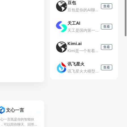
豆包
查看
豆包是你的AI聊天智能对话问答助手，写作文案翻译情感陪伴编程全能工具。豆包为你答疑解惑，提供灵感，辅助创作，也可以和你畅聊任何你感兴趣的话题。
天工AI
查看
天工是国内第一款AI搜索引擎，它能够理解用户意图，搜索全网海量信息，并通过人工智能技术，归纳、概括、整合这些信息，输出高质量、无广告的搜索结果，还能够把搜索结果自动整理为脑图和大纲，支持专业的学术科研
Kimi.ai
查看
Kimi是一个有着超大“内存”的智能助手，可以一口气读完二十万字的小说，还会上网冲浪，快来跟他聊聊吧|Kimi.ai-MoonshotAI出品的智能助手
讯飞星火
查看
讯飞星火大模型，是由科大讯飞推出的新一代认知智能大模型，拥有跨领域的知识和语言理解能力，能够基于自然对话方式理解与执行任务，提供语言理解、知识问答、逻辑推理、数学题解答、代码理解与编写等多种能力。
1K
文心一言
文心一言既是你的智能伙
伴，可以陪你聊天、回答问