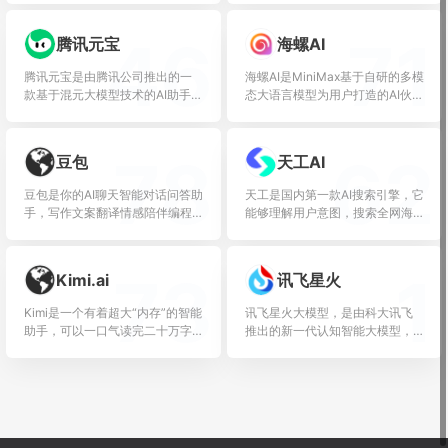
46
71
腾讯元宝
海螺AI
腾讯元宝是由腾讯公司推出的一
海螺AI是MiniMax基于自研的多模
款基于混元大模型技术的AI助手，
态大语言模型为用户打造的AI伙
致力于为用...
伴...
78
62
豆包
天工AI
豆包是你的AI聊天智能对话问答助
天工是国内第一款AI搜索引擎，它
手，写作文案翻译情感陪伴编程
能够理解用户意图，搜索全网海
全能工具。...
量信息，并...
73
1
Kimi.ai
讯飞星火
Kimi是一个有着超大“内存”的智能
讯飞星火大模型，是由科大讯飞
助手，可以一口气读完二十万字
推出的新一代认知智能大模型，
的小说...
拥有跨领域的知...