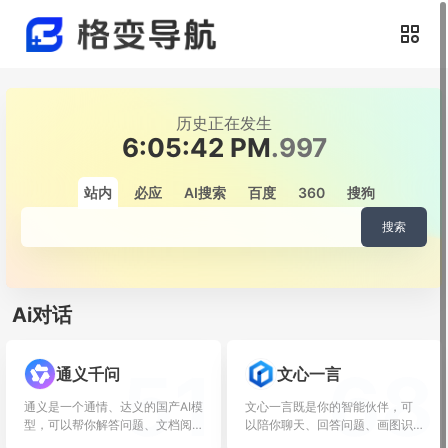
历史正在发生
6:05:43 PM
.147
站内
必应
AI搜索
百度
360
搜狗
搜索
Ai对话
51
68
通义千问
文心一言
通义是一个通情、达义的国产AI模
文心一言既是你的智能伙伴，可
型，可以帮你解答问题、文档阅
以陪你聊天、回答问题、画图识
读、联网搜...
图；也是你的A...