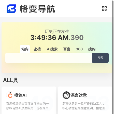
历史正在发生
3:49:36 AM
.542
站内
必应
AI搜索
百度
360
搜狗
搜索
Ai工具
49
73
橙篇AI
深言达意
百度橙篇是由百度文库推出的一
深言达意是一款写作辅助工具，
款综合性AI原生应用，旨在为用户
核心功能包括据意查词、据意查
提供一个集...
句。根据模糊的...