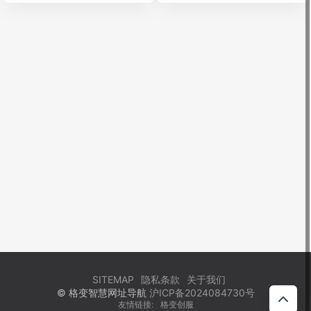
SITEMAP
隐私条款
关于我们
© 格变智慧网址导航
沪ICP备2024084730号
友情链接:
格变创服