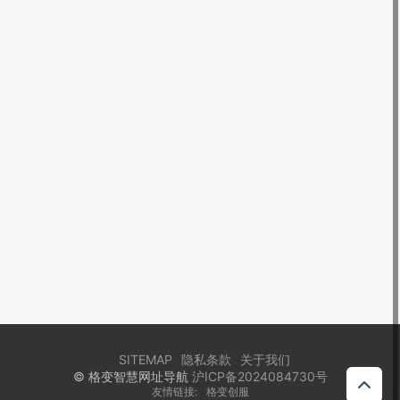
SITEMAP
隐私条款
关于我们
© 格变智慧网址导航
沪ICP备2024084730号
友情链接:
格变创服