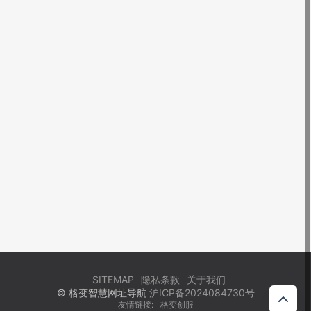
SITEMAP
隐私条款
关于我们
© 格变智慧网址导航
沪ICP备2024084730号
友情链接:
格变创服