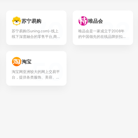
70
32
苏宁易购
唯品会
苏宁易购(Suning.com)-线上
唯品会是一家成立于2008年
线下深度融合的零售平台,商品
的中国领先的在线品牌折扣零
涵盖...
售商。唯品会开创...
50
淘宝
淘宝网亚洲较大的网上交易平
台，提供各类服饰、美容、家
居、数码、话费/点...