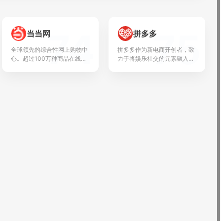
74
75
当当网
拼多多
全球领先的综合性网上购物中
拼多多作为新电商开创者，致
心。超过100万种商品在线热
力于将娱乐社交的元素融入电
销！图书、童书、...
商运营中，通过“社...