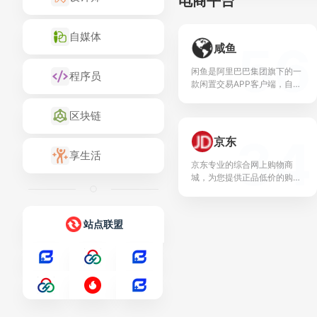
电商平台
自媒体
56
咸鱼
闲鱼是阿里巴巴集团旗下的一
程序员
款闲置交易APP客户端，自成
立以来，已经成为...
区块链
34
京东
享生活
京东专业的综合网上购物商
城，为您提供正品低价的购物
选择、优质便捷的服务...
站点联盟