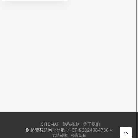
SITEMAP
隐私条款
关于我们
© 格变智慧网址导航
沪ICP备2024084730号
友情链接:
格变创服