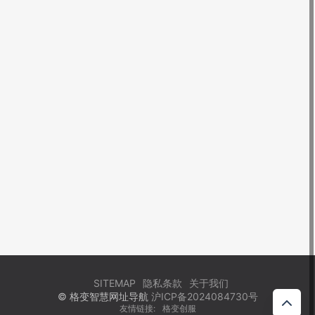
SITEMAP
隐私条款
关于我们
© 格变智慧网址导航
沪ICP备2024084730号
友情链接:
格变创服