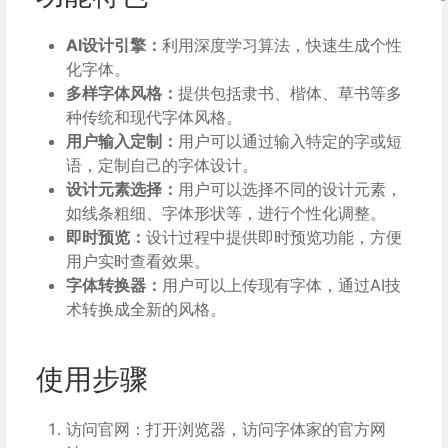
AI设计引擎：
利用深度学习算法，快速生成个性
化字体。
多样字体风格：
提供包括隶书、楷体、草书等多
种传统和现代字体风格。
用户输入定制：
用户可以通过输入特定的字或短
语，定制自己的字体设计。
设计元素选择：
用户可以选择不同的设计元素，
如线条粗细、字体形状等，进行个性化调整。
即时预览：
设计过程中提供即时预览功能，方便
用户实时查看效果。
字体转换器：
用户可以上传现有字体，通过AI技
术转换成全新的风格。
使用步骤
访问官网：打开浏览器，访问字体家的官方网