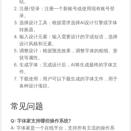
站。
注册/登录：注册一个新账号或使用现有账号登
录。
选择设计工具：根据需求选择AI设计引擎或字体
转换器。
输入设计元素：输入需要设计的字或短语，选择
设计风格和元素。
调整设计：根据预览效果，调整字体的粗细、形
状等属性。
生成字体：完成设计后，AI将生成最终的字体文
件。
下载使用：用户可以下载生成的字体文件，用于
各种设计项目。
常见问题
Q: 字体家支持哪些操作系统?
A: 字体家是一个在线平台，支持所有主流的操作系