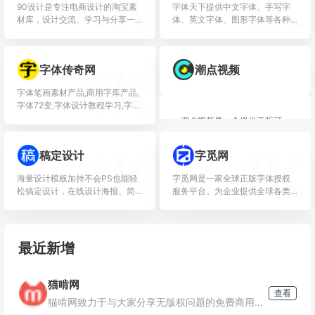
1K
1K
90设计是专注电商设计的淘宝素
字体天下提供中文字体、手写字
材库，设计交流、学习与分享一
体、英文字体、图形字体等各种
体的平台，让电商设计（淘宝美
字体的高速免费下载和在线预览
工）找灵感和素材更效率。
服务.
1K
字体传奇网
潮点视频
字体笔画素材产品,商用字库产品,
字体72变,字体设计教程学习,字体
标志品牌定制为主,他们为了设计
潮点视频是一个提供正版可
不抛弃,不放弃,旨在共同提高大家
商用视频素材下载的平台。
的设计水平,为设...
它拥有一个庞大的创意素材
1K
1K
稿定设计
字觅网
库，包括实拍视频、视频模
板、图片和配乐等多种类型
海量设计模板加持不会PS也能轻
字觅网是一家全球正版字体授权
的素材。素材库内容
1K
松搞定设计，在线设计海报、简
服务平台。为企业提供全球各类
历、PPT、名片、宣传单、邀请
付费中文字体、英文字体、外文
函、Logo等多种设计需求场景，
字体字库的正版可商用授权服务
3秒抠图、批量套版、AI...
和免费字体的下载服务。“字觅”
字...
最近新增
猫啃网
查看
猫啃网致力于与大家分享无版权问题的免费商用字体信息，欢迎大家常来逛逛。