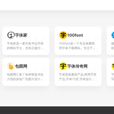
1K
1K
字体家
100font
chacrossiconsetsinmultiplelanguages,richfi...
字体家是一家开发书法字体
100font是一个专业免费商
的网站平台，含有正版付费
用字体下载网站。专注于收
字体，免费字体下载和手写
集整理商用免费字体、免费
字体下载，并提供字体下载
无版权可商用字体。免费字
画
大全免费，致力于打造免
体下载、免费放心商用。
商
1K
1K
包图网
字体传奇网
费、平价字体网，另外还有
景
各...
包图网汇集了各种视觉冲击
字体笔画素材产品,商用字库
力强的原创广告图片设计、
产品,字体72变,字体设计教
电商淘宝、企业办公模板、
程学习,字体标志品牌定制为
视频、配乐、音效、字体、
主,他们为了设计不抛弃,不
载
插画动图、装饰装修等素
放弃,旨在共同提高大家的设
材，由顶尖的设计师供稿，
计水平,为设...
符...