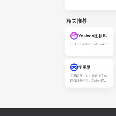
相关推荐
1K
Yesicon图标库
185iconsetswith240k+icons,sear
1K
字觅网
字觅网是一家全球正版字体
授权服务平台。为企业提供
全球各类付费中文字体、英
文字体、外文字体字库的正
版可商用授权服务和免费字
体的下载服务。“字觅”字...