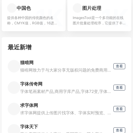
内的高质量图片、矢量插画、高
它拥有一个庞大的创意素材
1K
1K
中国色
图片处理
清视频...
库，包括实拍视频、视频模
板、图片和配乐等多种类型
提供各种中国的传统颜色的名
ImagesTool是一个多功能的在线
的素材。素材库内容
1K
称，CMYK值，RGB值，16进制
图片批量处理程序，它提供了丰
表示。AI制作中国色图片和视频
富的工具来处理图片，而无需上
传文件，确保了处理速度、安全
性以及无限文件转换的能...
最近新增
猫啃网
查看
猫啃网致力于与大家分享无版权问题的免费商用字体信息，欢迎大家常来逛逛。
字体传奇网
查看
字体笔画素材产品,商用字库产品,字体72变,字体设计教程学习,字体标志品牌定制为主,他们为了设计不抛弃,不放弃,旨在共同提高大家的设计水平,为设计而坚持！
求字体网
查看
求字体网提供上传图片找字体、字体实时预览、字体下载、字体版权检测、字体补齐等服务，本网站可识别中文、英文、日韩、书法等多种字体。只要上传图片或输入字体名称，就可以帮您找字体。
字体天下
查看