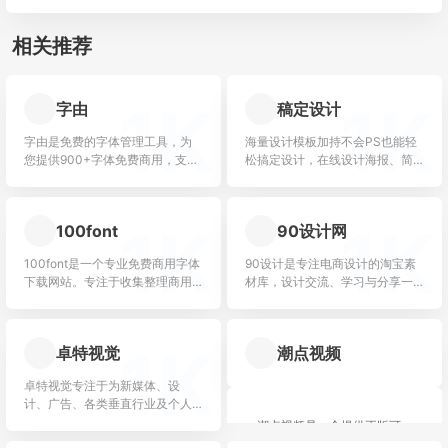
相关推荐
1K
1K
字由
稿定设计
字由是免费的字体管理工具，为
海量设计模板加持不会PS也能轻
您提供900+字体免费商用，支持
松搞定设计，在线设计海报、简
在PS、AI、ID、XD、Figma、
历、PPT、名片、宣传单、邀请
Sketch、CDR等设计软件中一键
函、Logo等多种设计需求场景，
应用字体，...
3秒抠图、批量套版、AI...
1K
1K
100font
90设计网
100font是一个专业免费商用字体
90设计是专注电商设计的淘宝素
下载网站。专注于收集整理商用
材库，设计交流、学习与分享一
免费字体、免费无版权可商用字
体的平台，让电商设计（淘宝美
体。免费字体下载、免费放心商
工）找灵感和素材更效率。
用。
1K
卓特视觉
潮点视频
卓特视觉专注于为新媒体、设
计、广告、各类垂直行业及个人
用户提供正版素材内容及数字资
潮点视频是一个提供正版可
产管理解决方案。整合全球范围
商用视频素材下载的平台。