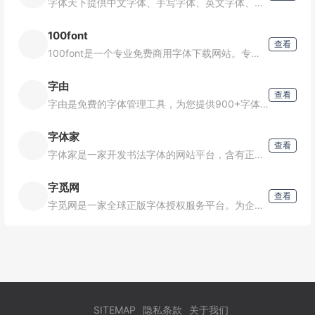
字体天下提供中文字体、手写字体、英文字体、图形字体等各种字体的高速免费下载和在线预览服务.
100font
查看
100font是一个专业免费商用字体下载网站。专注于收集整理商用免费字体、免费无版权可商用字体。免费字体下载、免费放心商用。
字由
查看
字由是免费的字体管理工具，为您提供900+字体免费商用，支持在PS、AI、ID、XD、Figma、Sketch、CDR等设计软件中一键应用字体，提供AI识字、字体特效等实用功能，为您的设计提质加速，超
字体家
查看
字体家是一家开发书法字体的网站平台，含有正版付费字体，免费字体下载和手写字体下载，并提供字体下载大全免费，致力于打造免费、平价字体网，另外还有各种字体在线转换程序，AI造字系统、楷书字体转换、草书字体
字觅网
查看
字觅网是一家全球正版字体授权服务平台。为企业提供全球各类付费中文字体、英文字体、外文字体字库的正版可商用授权服务和免费字体的下载服务。“字觅”字面寓意：“为字体寻得正版授权”。
SITEMAP
隐私条款
关于我们