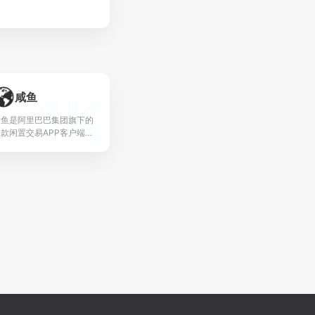
1K
咸鱼
闲鱼是阿里巴巴集团旗下的
一款闲置交易APP客户端，
自成立以来，已经成为国内
最大的闲置交易社区。闲鱼
不仅是一个交易平台，更是
个基于新生活方式的社...