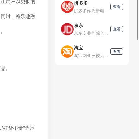
，让用户以更低的
拼多多
查看
拼多多作为新电商开创者，致力于将娱乐社交的元素融入电商运营中，通过“社交+电商”的模式，让更多的用户带着乐趣分享实惠，享受全新的共享式购物体验。
的同时，将乐趣融
京东
查看
求。
京东专业的综合网上购物商城，为您提供正品低价的购物选择、优质便捷的服务体验。商品来自全球数十万品牌商家，囊括家电、手机、电脑、服装、居家、母婴、美妆、个护、食品、生鲜等丰富品类，满足各种购物需求。
淘宝
查看
淘宝网亚洲较大的网上交易平台，提供各类服饰、美容、家居、数码、话费/点卡充值…数亿优质商品，同时提供担保交易(先收货后付款)等安全交易保障服务，并由商家提供退货承诺、破损补寄等消费者保障服务，让你安心
商品。
"好货不贵"为运