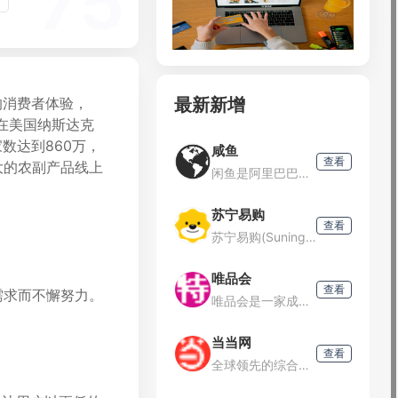
75
最新新增
的消费者体验，
月在美国纳斯达克
家数达到860万，
咸鱼
查看
大的农副产品线上
闲鱼是阿里巴巴集团旗下的一款闲置交易APP客户端，自成立以来，已经成为国内最大的闲置交易社区。闲鱼不仅是一个交易平台，更是一个基于新生活方式的社区，让用户可以在这里分享物品、时间、技能和经验。平台特色
苏宁易购
查看
苏宁易购(Suning.com)-线上线下深度融合的零售平台,商品涵盖家电、手机、电脑、超市、母婴、百货、海外购等品类。换新到苏宁省钱更省心！五重补贴买贵就赔多重保障一站换新。正品行货、全国联保、可门
唯品会
查看
需求而不懈努力。
唯品会是一家成立于2008年的中国领先的在线品牌折扣零售商。唯品会开创了“名牌折扣+限时抢购+正品保障”的创新电商模式，并持续深化为“精选品牌+深度折扣+限时抢购”的正品特卖模式，这一模式被形象地誉为
当当网
查看
全球领先的综合性网上购物中心。超过100万种商品在线热销！图书、童书、绘本、中小学教辅、文学小说、音像、母婴、家居、服装、鞋包等几十大类，正版保证，低至2折（自营图书满49元免运费。当当网一贯秉承提升