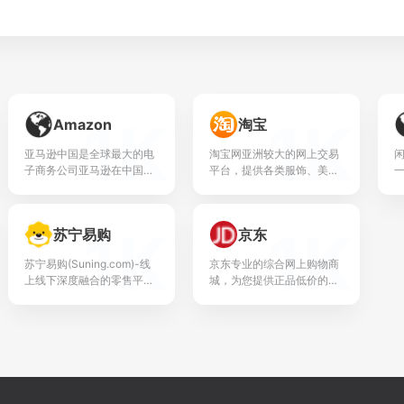
1K
1K
Amazon
淘宝
亚马逊中国是全球最大的电
淘宝网亚洲较大的网上交易
子商务公司亚马逊在中国的
平台，提供各类服饰、美
网站。自1999年进入中国市
容、家居、数码、话费/点卡
场以来，亚马逊中国一直致
充值…数亿优质商品，同时
力于为消费者提供一个可信
提供担保交易(先收货后付
1K
1K
苏宁易购
京东
赖的在线购物环境。亚...
款)等安全交易保障服务，...
一
苏宁易购(Suning.com)-线
京东专业的综合网上购物商
上线下深度融合的零售平台,
城，为您提供正品低价的购
商品涵盖家电、手机、电
物选择、优质便捷的服务体
脑、超市、母婴、百货、海
验。商品来自全球数十万品
外购等品类。换新到苏宁省
牌商家，囊括家电、手机、
钱更省心！五...
电脑、服装、居家、母
婴、...