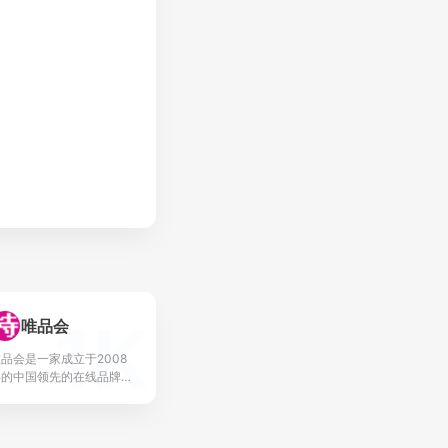
1K
唯品会
品会是一家成立于2008
年的中国领先的在线品牌折
扣零售商。唯品会开创了“名
牌折扣+限时抢购+正品保
障”的创新电商模式，并持续