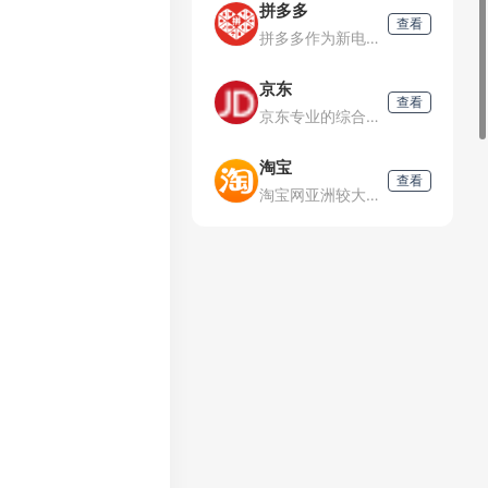
拼多多
查看
拼多多作为新电商开创者，致力于将娱乐社交的元素融入电商运营中，通过“社交+电商”的模式，让更多的用户带着乐趣分享实惠，享受全新的共享式购物体验。
京东
查看
京东专业的综合网上购物商城，为您提供正品低价的购物选择、优质便捷的服务体验。商品来自全球数十万品牌商家，囊括家电、手机、电脑、服装、居家、母婴、美妆、个护、食品、生鲜等丰富品类，满足各种购物需求。
淘宝
查看
淘宝网亚洲较大的网上交易平台，提供各类服饰、美容、家居、数码、话费/点卡充值…数亿优质商品，同时提供担保交易(先收货后付款)等安全交易保障服务，并由商家提供退货承诺、破损补寄等消费者保障服务，让你安心