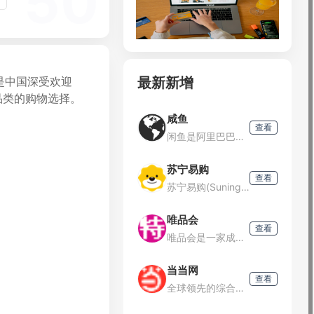
50
最新新增
是中国深受欢迎
品类的购物选择。
咸鱼
查看
闲鱼是阿里巴巴集团旗下的一款闲置交易APP客户端，自成立以来，已经成为国内最大的闲置交易社区。闲鱼不仅是一个交易平台，更是一个基于新生活方式的社区，让用户可以在这里分享物品、时间、技能和经验。平台特色
苏宁易购
查看
苏宁易购(Suning.com)-线上线下深度融合的零售平台,商品涵盖家电、手机、电脑、超市、母婴、百货、海外购等品类。换新到苏宁省钱更省心！五重补贴买贵就赔多重保障一站换新。正品行货、全国联保、可门
唯品会
查看
唯品会是一家成立于2008年的中国领先的在线品牌折扣零售商。唯品会开创了“名牌折扣+限时抢购+正品保障”的创新电商模式，并持续深化为“精选品牌+深度折扣+限时抢购”的正品特卖模式，这一模式被形象地誉为
当当网
查看
全球领先的综合性网上购物中心。超过100万种商品在线热销！图书、童书、绘本、中小学教辅、文学小说、音像、母婴、家居、服装、鞋包等几十大类，正版保证，低至2折（自营图书满49元免运费。当当网一贯秉承提升