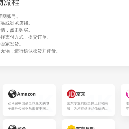
物流程
宝网账号。
商品或浏览店铺。
详情，点击购买。
选择支付方式，提交订单。
待卖家发货。
认无误，进行确认收货并评价。
1K
1K
Amazon
京东
亚马逊中国是全球最大的电
京东专业的综合网上购物商
唯
子商务公司亚马逊在中国的
城，为您提供正品低价的购
网站。自1999年进入中国市
物选择、优质便捷的服务体
场以来，亚马逊中国一直致
验。商品来自全球数十万品
力于为消费者提供一个可信
牌商家，囊括家电、手机、