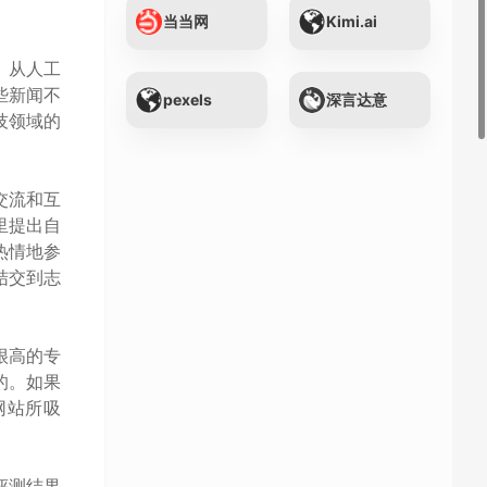
当当网
Kimi.ai
。从人工
些新闻不
pexels
深言达意
技领域的
交流和互
里提出自
热情地参
结交到志
很高的专
的。如果
网站所吸
评测结果