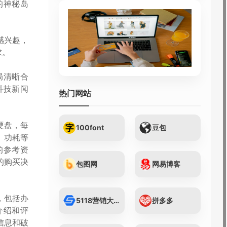
的神秘岛
感兴趣，
求。
局清晰合
科技新闻
热门网站
硬盘，每
100font
豆包
、功耗等
的参考资
的购买决
包图网
网易博客
，包括办
5118营销大数据...
拼多多
介绍和评
信息和破