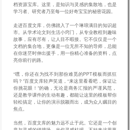
档资源宝库。这里，是知识与灵感的集散地，也是
学习者、研究者乃至每一位好奇宝宝的秘密花园。
走进百度文库，仿佛踏入了一个琳琅满目的知识超
市。从学术论文到生活小窍门，从专业教程到趣味
故事，应有尽有，让人目不暇接。它不仅仅是一个
文档的集合地，更像是一位无所不知的导师，总能
在你迷茫时伸出援手，用一份精心准备的资料，点
亮你前行的路。
“嘿，你还在为找不到那份难觅的PPT模板而抓狂
吗？”百度文库轻声笑道，“来这里看看吧，保证让
你挑花眼！”的确，无论是商务汇报的严谨风范，
还是教学课件的生动有趣，都能让这里的模板帮你
轻松搞定，让你的演示脱颖而出，成为众人瞩目的
焦点。
当然，百度文库的魅力远不止于此。它还是一个创
意与灵感的碰撞场。当你灵感枯竭，不妨来这里逛