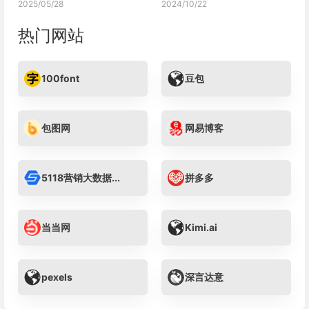
2025/05/28
2024/10/22
热门网站
100font
豆包
包图网
网易博客
5118营销大数据...
拼多多
当当网
Kimi.ai
pexels
深言达意