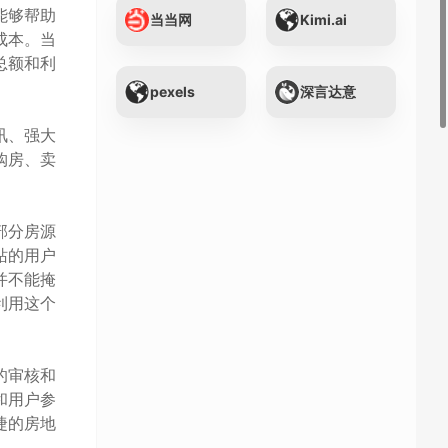
能够帮助
当当网
Kimi.ai
成本。当
总额和利
pexels
深言达意
讯、强大
购房、卖
部分房源
站的用户
并不能掩
利用这个
的审核和
和用户参
捷的房地