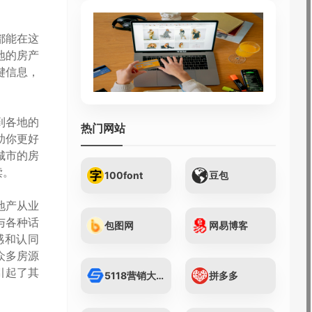
都能在这
地的房产
键信息，
到各地的
热门网站
助你更好
城市的房
读。
100font
豆包
地产从业
与各种话
包图网
网易博客
感和认同
众多房源
引起了其
5118营销大数据...
拼多多