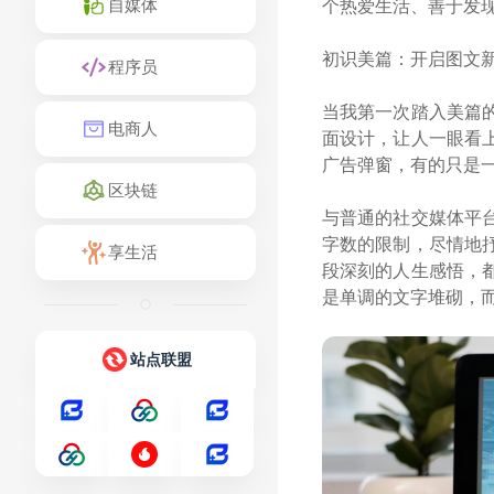
个热爱生活、善于发
自媒体
初识美篇：开启图文
程序员
当我第一次踏入美篇
电商人
面设计，让人一眼看
广告弹窗，有的只是
区块链
与普通的社交媒体平
字数的限制，尽情地
享生活
段深刻的人生感悟，
是单调的文字堆砌，
站点联盟