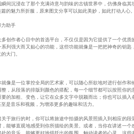
我瞬间沉浸在了那个充满诗意与韵味的古镇世界中，仿佛身临其
美篇的魅力所折服，原来图文分享可以如此美妙，如此打动人心
得力助手
众多创作者心目中的首选平台，不仅仅是因为它提供了一个优质
一系列强大而又贴心的功能，这些功能就像是一把把神奇的钥匙
意的大门。
你就像是一位掌控全局的艺术家，可以随心所欲地对进行创作和
调整，从段落的排版到颜色的搭配，每一个细节都可以按照你的
重要的加粗、变色，让它在众多文字中脱颖而出；你也可以插入
甚至是音乐和视频，为增添更多的趣味和活力。
篇关于旅行的时，你可以将旅途中拍摄的风景照插入到相应的段
时，能够直观地感受到你所描绘的美景。或者，当你在讲述一个
好处的音乐，能够更好地烘托出的氛围，触动读者的心灵。这些