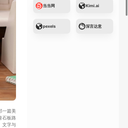
当当网
Kimi.ai
pexels
深言达意
那一篇美
青石板路
。文字与