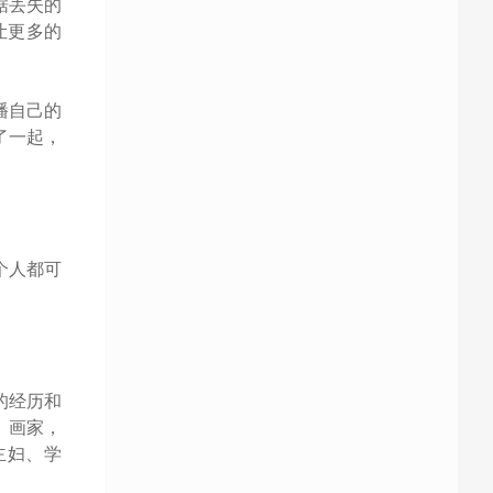
据丢失的
让更多的
播自己的
了一起，
个人都可
的经历和
、画家，
主妇、学