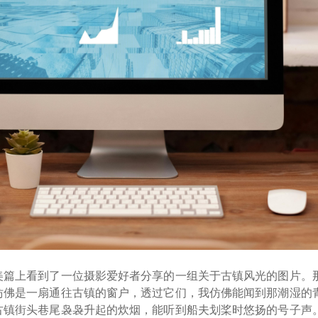
美篇上看到了一位摄影爱好者分享的一组关于古镇风光的图片。
仿佛是一扇通往古镇的窗户，透过它们，我仿佛能闻到那潮湿的
古镇街头巷尾袅袅升起的炊烟，能听到船夫划桨时悠扬的号子声