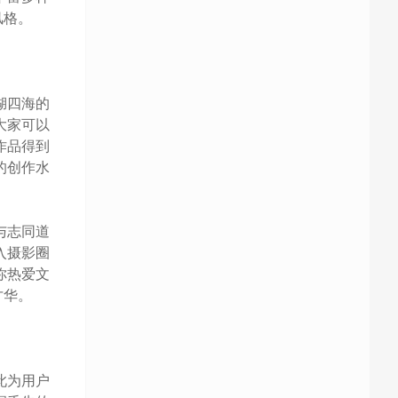
风格。
湖四海的
大家可以
作品得到
的创作水
与志同道
入摄影圈
你热爱文
才华。
此为用户