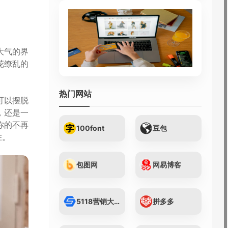
大气的界
花缭乱的
热门网站
可以摆脱
，还是一
你的不再
100font
豆包
胜。
包图网
网易博客
5118营销大数据...
拼多多