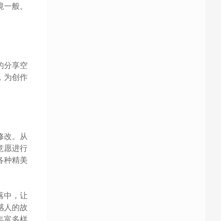
境一般。
。
的分享空
，为创作
修改。从
意愿进行
各种精美
落中，让
感人的故
丰富多样