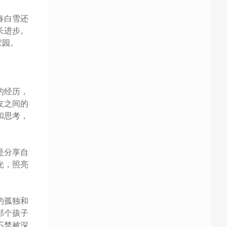
春白雪还
长进步。
家园。
的经历，
友之间的
和思考，
是分享自
光，照亮
的孤独和
那个孩子
不禁被深