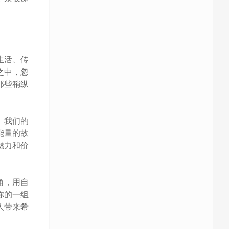
生活、传
之中，忽
那些稍纵
、我们的
能量的故
魅力和价
角，用自
你的一组
人带来希