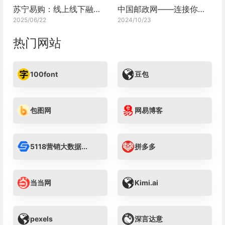
苏宁易购：线上线下融合的零售巨头深度剖析
中国邮政网——连接你我的桥梁
2025/06/22
2024/10/23
热门网站
100font
豆包
包图网
网易博客
5118营销大数据...
拼多多
当当网
Kimi.ai
pexels
深言达意