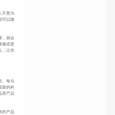
人不禁为
都可以随
请，就会
维修或更
丸，让你
新。每当
最新的科
品质产品
样的产品