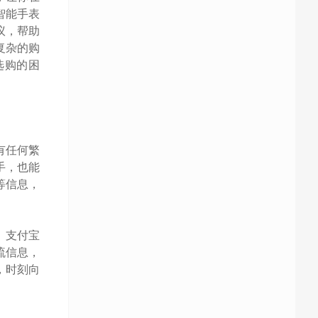
智能手表
议，帮助
复杂的购
选购的困
有任何繁
手，也能
等信息，
、支付宝
流信息，
，时刻向