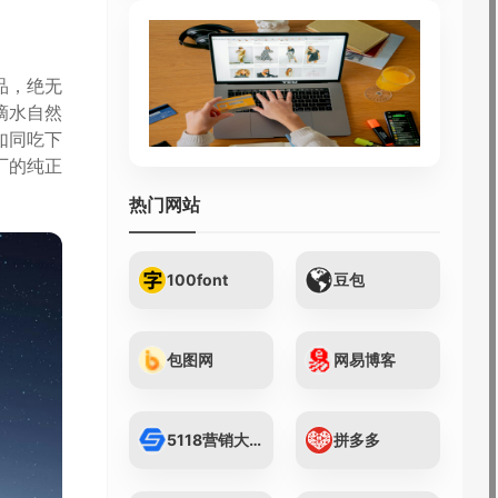
品，绝无
滴水自然
如同吃下
厂的纯正
热门网站
100font
豆包
包图网
网易博客
5118营销大数据...
拼多多