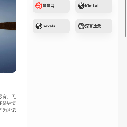
当当网
Kimi.ai
pexels
深言达意
尽有。无
还是钟情
华为笔记