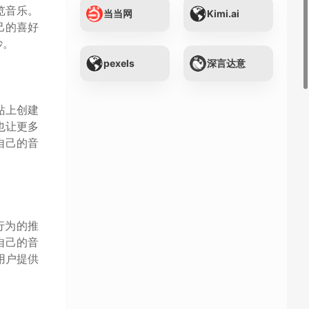
览音乐。
当当网
Kimi.ai
己的喜好
妙。
pexels
深言达意
站上创建
也让更多
自己的音
行为的推
自己的音
用户提供