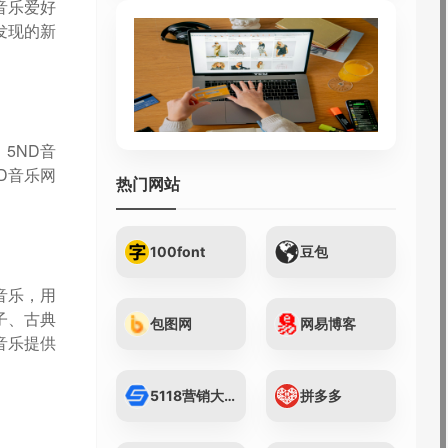
音乐爱好
发现的新
5ND音
D音乐网
热门网站
100font
豆包
音乐，用
子、古典
包图网
网易博客
音乐提供
5118营销大数据...
拼多多