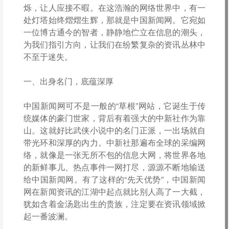
烁，让人应接不暇。在这浩瀚的网络世界中，有一
处灯塔始终熠熠生辉，那就是中国新闻网。它宛如
一位博古通今的智者，静静地伫立在信息的潮头，
为我们指引方向，让我们在纷繁复杂的资讯丛林中
不至于迷失。
一、出身名门，底蕴深厚
中国新闻网可不是一般的“草根”网站，它诞生于传
统媒体的豪门世家，背后有着强大的中新社作为靠
山。这就好比武侠小说中的名门正派，一出场就自
带光环和深厚的内力。中新社那遍布全球的采编网
络，就像是一张无所不包的信息大网，将世界各地
的新鲜事儿、热点事件一网打尽，源源不断地输送
给中国新闻网。有了这样的“先天优势”，中国新闻
网在新闻资讯的江湖中起点就比别人高了一大截，
犹如含着金汤匙出生的贵族，注定要在资讯领域掀
起一番波澜。