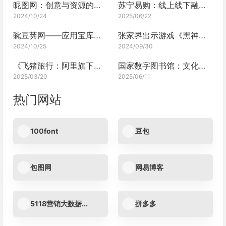
昵图网：创意与资源的宝库
苏宁易购：线上线下融合的零售巨头深度剖析
2024/10/24
2025/06/22
豌豆荚网——应用宝库的多面探索
张家界出示游戏《黑神话：悟空》通关截图即可免费游玩
2024/10/25
2024/09/30
《飞猪旅行：阿里旗下的旅行平台》
国家数字图书馆：文化典籍的璀璨数字殿堂
2025/03/20
2025/06/11
热门网站
100font
豆包
包图网
网易博客
5118营销大数据...
拼多多