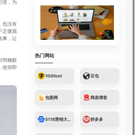
灯塔，为
，也没有
不乏微观
故事，让
热门网站
时而幽默
，使得即
100font
豆包
包图网
网易博客
5118营销大数据...
拼多多