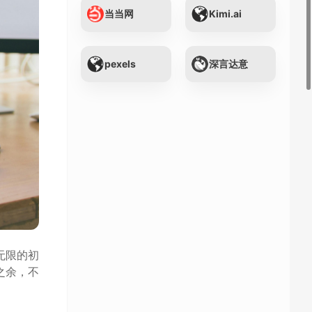
当当网
Kimi.ai
pexels
深言达意
无限的初
之余，不