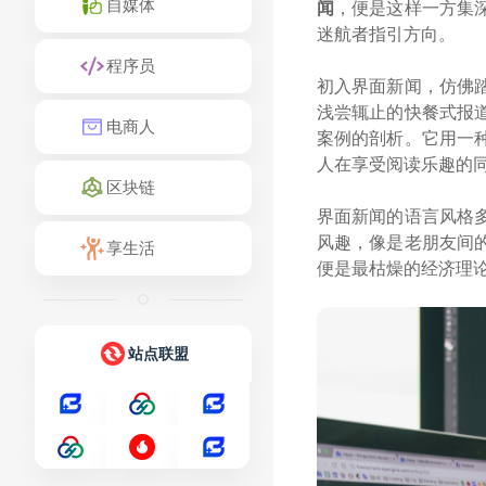
自媒体
闻
，便是这样一方集
迷航者指引方向。
程序员
初入界面新闻，仿佛
浅尝辄止的快餐式报
电商人
案例的剖析。它用一
人在享受阅读乐趣的
区块链
界面新闻的语言风格
风趣，像是老朋友间
享生活
便是最枯燥的经济理
站点联盟