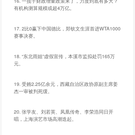
16. 一揽子财政增量政策来了，力度到底有多大？
有机构测算规模或超4万亿。
17. 2比0赢下中国德比，郑钦文生涯首进WTA1000
赛事决赛。
18. “东北雨姐”虚假宣传，本溪市监拟处罚165万
元。
19. 受贿2.25亿余元，西藏自治区政协原副主席姜
杰一审被判死缓。
20. 张学友、刘若英、凤凰传奇、李荣浩同日开
唱，上海演艺市场高潮迭起。