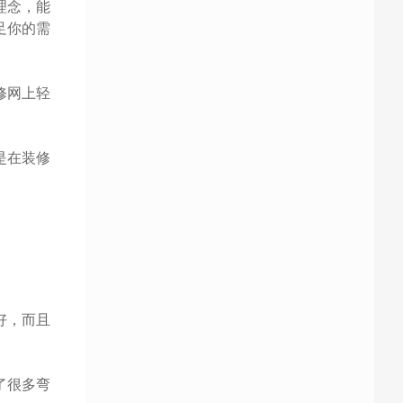
理念，能
足你的需
修网上轻
是在装修
好，而且
了很多弯