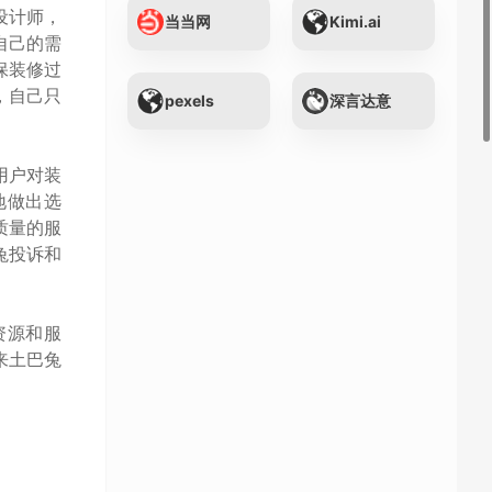
设计师，
当当网
Kimi.ai
自己的需
保装修过
，自己只
pexels
深言达意
用户对装
地做出选
质量的服
兔投诉和
资源和服
来土巴兔