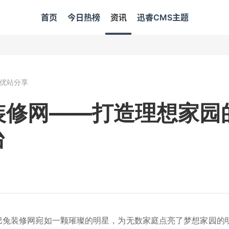
首页
今日热榜
资讯
迅睿CMS主题
优站分享
装修网——打造理想家园
台
3
巴兔装修网宛如一颗璀璨的明星，为无数家庭点亮了梦想家园的