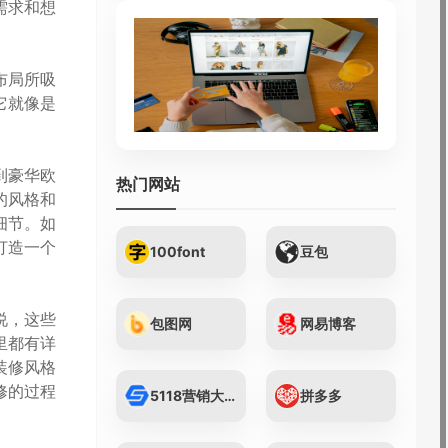
需求和想
布局所吸
它就像是
到豪华欧
热门网站
的风格和
细节。如
打造一个
100font
豆包
说，这些
包图网
网易博客
里都有详
装修风格
修的过程
5118营销大数据...
拼多多