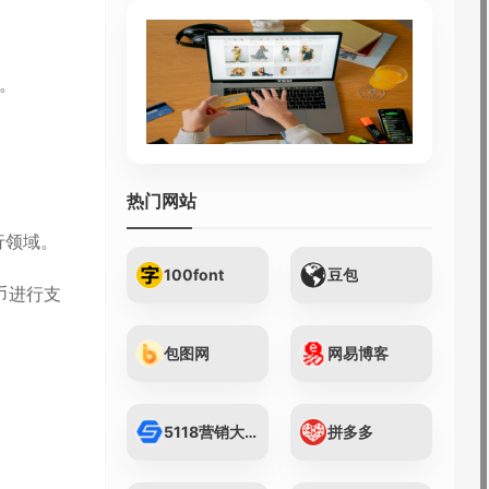
验。
热门网站
行领域。
100font
豆包
币进行支
包图网
网易博客
。
5118营销大数据...
拼多多