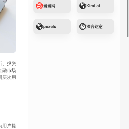
当当网
Kimi.ai
pexels
深言达意
析、投资
金融市场
同层次用
为用户提