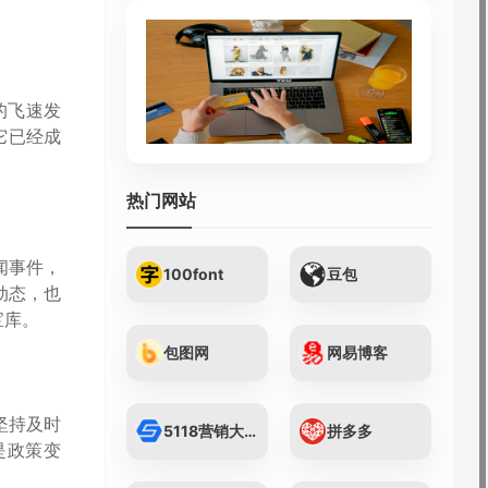
的飞速发
它已经成
热门网站
闻事件，
100font
豆包
动态，也
宝库。
包图网
网易博客
坚持及时
5118营销大数据...
拼多多
是政策变