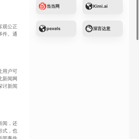
当当网
Kimi.ai
客观公正
pexels
深言达意
事件。通
让用户可
北新闻网
探讨新闻
新闻，还
形式，也
新闻事件