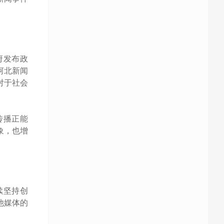
府发布政
河北新闻
对于社会
传播正能
象，也增
续坚持创
他媒体的