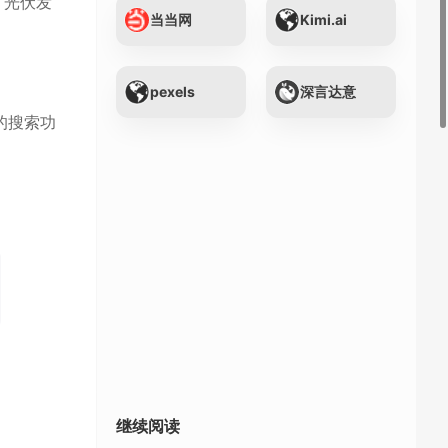
、光伏发
当当网
Kimi.ai
pexels
深言达意
的搜索功
继续阅读