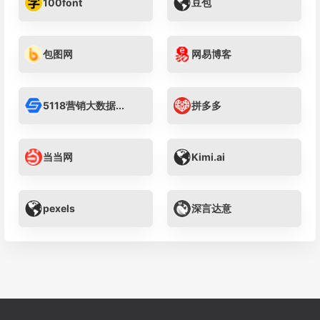
100font
豆包
包图网
网易博客
5118营销大数据...
拼多多
当当网
Kimi.ai
pexels
深言达意