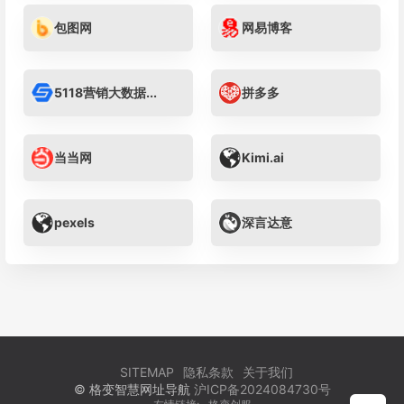
包图网
网易博客
5118营销大数据...
拼多多
当当网
Kimi.ai
pexels
深言达意
SITEMAP
隐私条款
关于我们
© 格变智慧网址导航
沪ICP备2024084730号