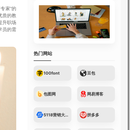
专家”的
优质的教
提升职场
学员的需
热门网站
100font
豆包
包图网
网易博客
5118营销大数据...
拼多多