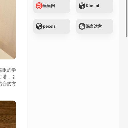
当当网
Kimi.ai
pexels
深言达意
耀眼的学
灯塔，引
结合的方