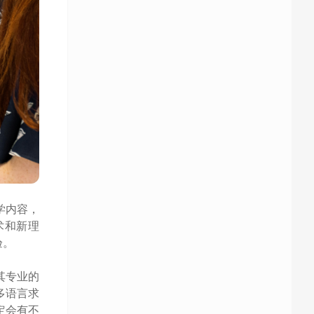
学内容，
术和新理
验。
其专业的
多语言求
定会有不