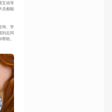
级互动等
学员都能
咨询、学
找到志同
和帮助。