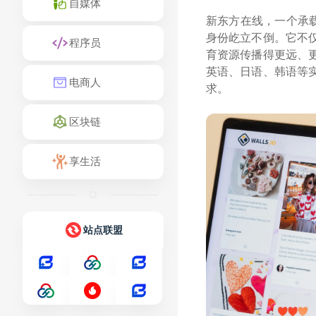
自媒体
新东方在线，一个承
身份屹立不倒。它不
程序员
育资源传播得更远、
英语、日语、韩语等
电商人
求。
区块链
享生活
站点联盟