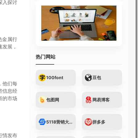
深入探讨
色金属行
速发展，
热门网站
100font
豆包
，他们每
些信息经
新的市场
包图网
网易博客
5118营销大数据...
拼多多
行情发布