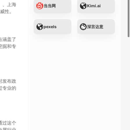
）、上海
当当网
Kimi.ai
权威性。
pexels
深言达意
告涵盖了
挖掘和专
时发布政
过专业的
通过这个
金属行业